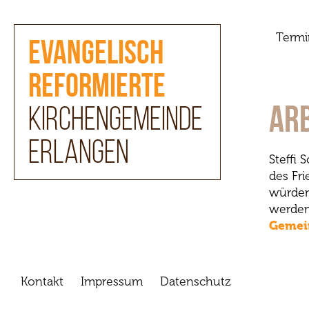
Termi
Evangelisch
reformierte
Ar
Kirchengemeinde
Erlangen
Steffi
des Fr
würden
werden 
Gemei
Kontakt
Impressum
Datenschutz